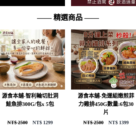
—— 精選商品 ——
源食本舖-智利輪切肚洞
源食本舖-免運組嫩煎菲
鮭魚排300G/包x 5包
力雞排450G數量:6包30
片
NT$ 2500
NT$
1299
NT$ 2500
NT$
1399