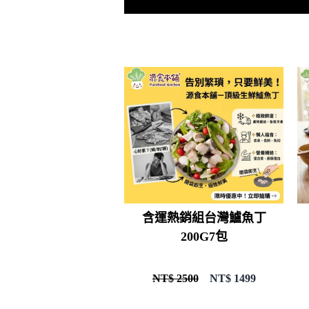
含運熱銷組台灣鱸魚丁
200G7包
NT$ 2500
NT$
1499