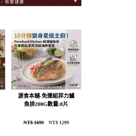
源食本舖-免運組菲力鱸
魚排200G數量:8片
NT$ 1699
NT$
1299