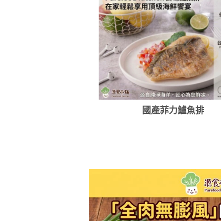
國產菲力鱸魚排